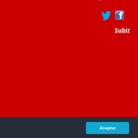
Subir
Aceptar
portaldeeducacion.es/
- © 2019 -
Contacto